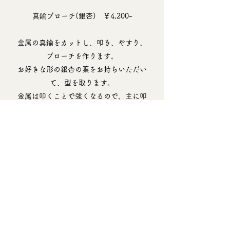
真鍮ブローチ(銀杏) ￥4,200-
金属の真鍮をカットし、叩き、やすり、
ブローチを作ります。
お好きな形の銀杏の葉をお持ちいただい
て、型
を取りま
す。
金属は叩くことで強くなるので、主に叩
く作業になります。
ギフトにもおすすめの商品です。
Back
ilo.dori
©2022 ilo.dori